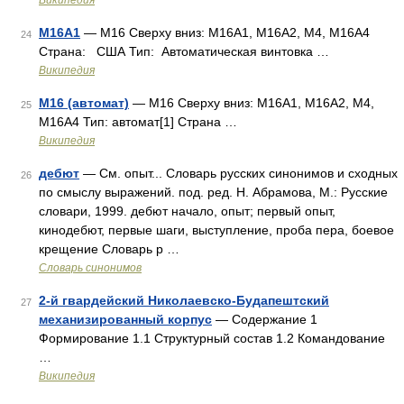
Википедия
М16А1
— M16 Сверху вниз: M16A1, M16A2, M4, M16A4
24
Страна: США Тип: Автоматическая винтовка …
Википедия
M16 (автомат)
— M16 Сверху вниз: M16A1, M16A2, M4,
25
M16A4 Тип: автомат[1] Страна …
Википедия
дебют
— См. опыт... Словарь русских синонимов и сходных
26
по смыслу выражений. под. ред. Н. Абрамова, М.: Русские
словари, 1999. дебют начало, опыт; первый опыт,
кинодебют, первые шаги, выступление, проба пера, боевое
крещение Словарь р …
Словарь синонимов
2-й гвардейский Николаевско-Будапештский
27
механизированный корпус
— Содержание 1
Формирование 1.1 Структурный состав 1.2 Командование
…
Википедия