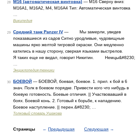
M16 (автоматическая винтовка)
— M16 Сверху вниз:
28
M16A1, M16A2, M4, M16A4 Тип: Автоматическая винтовка
…
Википедия
Средний танк Panzer IV
— Мы замерли, увидев
29
показавшиеся из садов Ситно уродливые, чудовищные
машины ярко желтой тигровой окраски. Они медленно
катились в нашу сторону, сверкая языками выстрелов.
Я таких еще не видал, говорит Никитин. Немцы&#8230;
…
Энциклопедия техники
БОЕВОЙ
— БОЕВОЙ, боевая, боевое. 1. прил. к бой в 6
30
знач. Полк в боевом порядке. Привести кого что нибудь в
боевую готовность. Боевые отличия. || Участвовавший в
боях. Боевой конь. 2. Готовый к борьбе, к нападению.
Боевое наступление. || перен.&#8230; …
Толковый словарь Ушакова
Страницы
←
Предыдущая
Следующая
→